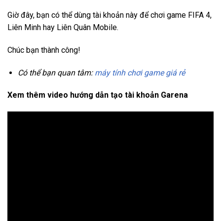
Giờ đây, bạn có thể dùng tài khoản này để chơi game FIFA 4,
Liên Minh hay Liên Quân Mobile.
Chúc bạn thành công!
Có thể bạn quan tâm:
máy tính chơi game giá rẻ
Xem thêm video hướng dẫn tạo tài khoản Garena