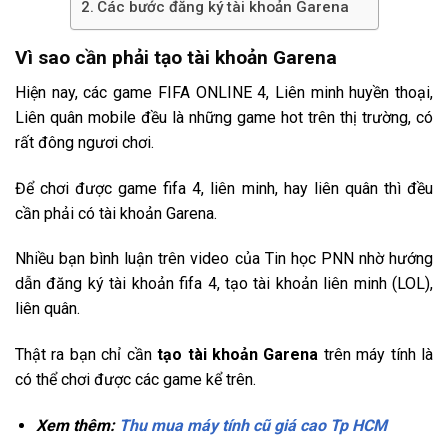
Các bước đăng ký tài khoản Garena
Vì sao cần phải tạo tài khoản Garena
Hiện nay, các game FIFA ONLINE 4, Liên minh huyền thoại,
Liên quân mobile đều là những game hot trên thị trường, có
rất đông ngươi chơi.
Để chơi được game fifa 4, liên minh, hay liên quân thì đều
cần phải có tài khoản Garena.
Nhiều bạn bình luận trên video của Tin học PNN nhờ hướng
dẫn đăng ký tài khoản fifa 4, tạo tài khoản liên minh (LOL),
liên quân.
Thật ra bạn chỉ cần
tạo tài khoản Garena
trên máy tính là
có thể chơi được các game kể trên.
Xem thêm:
Thu mua máy tính cũ giá cao Tp HCM