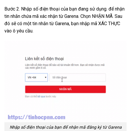
Bước 2. Nhập số điện thoại của bạn đang sử dụng. để nhận
tin nhắn chứa mã xác nhận từ Garena. Chọn NHẬN MÃ. Sau
đó sẽ có một tin nhắn từ Garena, bạn nhập mã XÁC THỰC
vào ô yêu cầu.
Nhập số điện thoại của bạn để nhận mã đăng ký từ Garena