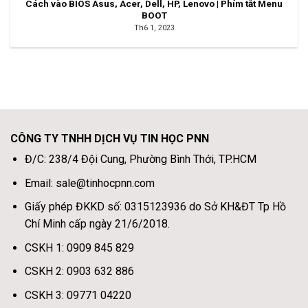
Cách vào BIOS Asus, Acer, Dell, HP, Lenovo | Phím tắt Menu
BOOT
Th6 1, 2023
CÔNG TY TNHH DỊCH VỤ TIN HỌC PNN
Đ/C: 238/4 Đội Cung, Phường Bình Thới, TP.HCM
Email: sale@tinhocpnn.com
Giấy phép ĐKKD số: 0315123936 do Sở KH&ĐT Tp Hồ
Chí Minh cấp ngày 21/6/2018.
CSKH 1: 0909 845 829
CSKH 2: 0903 632 886
CSKH 3: 09771 04220