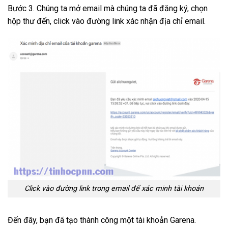
Bước 3. Chúng ta mở email mà chúng ta đã đăng ký, chọn
hộp thư đến, click vào đường link xác nhận địa chỉ email.
Click vào đường link trong email để xác minh tài khoản
Đến đây, bạn đã tạo thành công một tài khoản Garena.