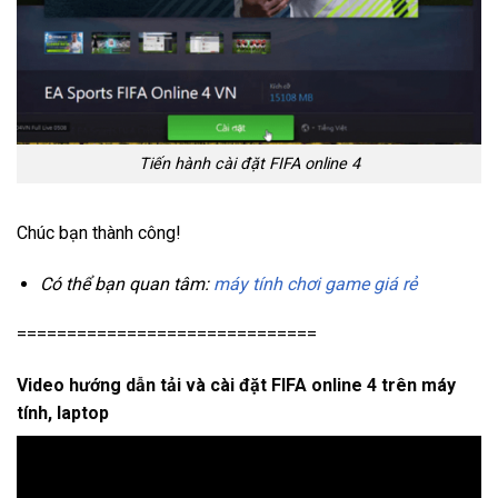
Tiến hành cài đặt FIFA online 4
Chúc bạn thành công!
Có thể bạn quan tâm:
máy tính chơi game giá rẻ
==============================
Video hướng dẫn tải và cài đặt FIFA online 4 trên máy
tính, laptop