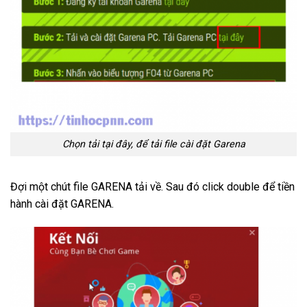
Chọn tải tại đây, để tải file cài đặt Garena
Đợi một chút file GARENA tải về. Sau đó click double để tiền
hành cài đặt GARENA.