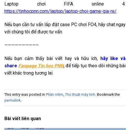
Laptop chơi FIFA online 4:
https://tinhocpnn.com/laptop/laptop-choi-game-gia-re/
Nếu bạn cần tư vấn lắp đặt case PC chơi FO4, hãy chat ngay
với chúng tôi để được tư vấn.
—————————–
Nếu bạn cảm thấy bài viết hay và hữu ích,
hãy like và
share
Fanpage Tin học PNN
, để tiếp tục theo dõi những bài
viết khác trong tương lai.
This entry was posted in
Phần mềm
,
Thủ thuật máy tính
. Bookmark the
permalink
.
Bài viết liên quan