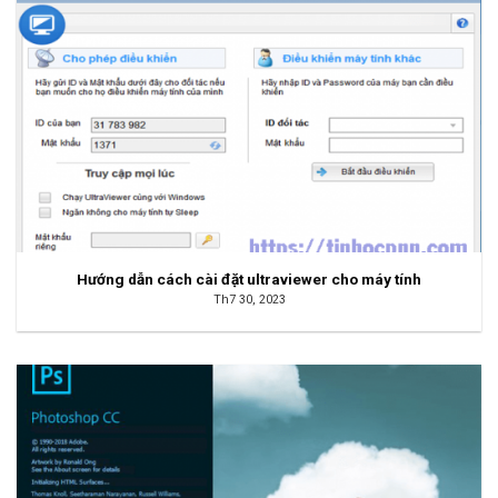
Hướng dẫn cách cài đặt ultraviewer cho máy tính
Th7 30, 2023