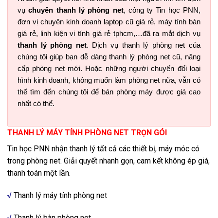
vụ
chuyên thanh lý phòng net
, công ty Tin học PNN,
đơn vị chuyên kinh doanh laptop cũ giá rẻ, máy tính bàn
giá rẻ, linh kiện vi tính giá rẻ tphcm,…đã ra mắt dịch vụ
thanh lý phòng net
. Dịch vụ thanh lý phòng net của
chúng tôi giúp bạn dễ dàng thanh lý phòng net cũ, nâng
cấp phòng net mới. Hoặc những người chuyển đổi loại
hình kinh doanh, không muốn làm phòng net nữa, vẫn có
thể tìm đến chúng tôi để bán phòng máy được giá cao
nhất có thể.
THANH LÝ MÁY TÍNH PHÒNG NET TRỌN GÓI
Tin học PNN nhận thanh lý tất cả các thiết bị, máy móc có
trong phòng net. Giải quyết nhanh gọn, cam kết không ép giá,
thanh toán một lần.
√
Thanh lý máy tính phòng net
√
Thanh lý bàn phòng net