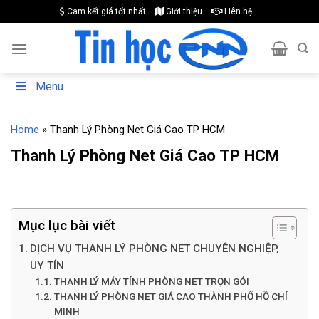
Skip
Cam kết giá tốt nhất
Giới thiệu
Liên hệ
to
content
Menu
Home
»
Thanh Lý Phòng Net Giá Cao TP HCM
Thanh Lý Phòng Net Giá Cao TP HCM
Mục lục bài viết
DỊCH VỤ THANH LÝ PHÒNG NET CHUYÊN NGHIỆP,
UY TÍN
THANH LÝ MÁY TÍNH PHÒNG NET TRỌN GÓI
THANH LÝ PHÒNG NET GIÁ CAO THÀNH PHỐ HỒ CHÍ
MINH