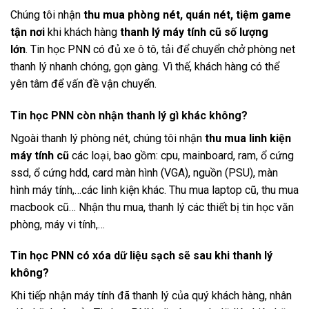
Chúng tôi nhận
thu mua phòng nét, quán nét, tiệm game
tận nơi
khi khách hàng
thanh lý máy tính cũ số lượng
lớn
.
Tin học PNN có đủ xe ô tô, tải để chuyển chở phòng net
thanh lý nhanh chóng, gọn gàng. Vì thế, khách hàng có thể
yên tâm để vấn đề vận chuyển.
Tin học PNN còn nhận thanh lý gì khác không?
Ngoài thanh lý phòng nét, chúng tôi nhận
thu mua linh kiện
máy tính cũ
các loại, bao gồm: cpu, mainboard, ram, ổ cứng
ssd, ổ cứng hdd, card màn hình (VGA), nguồn (PSU), màn
hình máy tính,…các linh kiện khác. Thu mua laptop cũ, thu mua
macbook cũ…
Nhận thu mua, thanh lý các thiết bị tin học văn
phòng, máy vi tính,…
Tin học PNN có xóa dữ liệu sạch sẽ sau khi thanh lý
không?
Khi tiếp nhận máy tính đã thanh lý của quý khách hàng, nhân