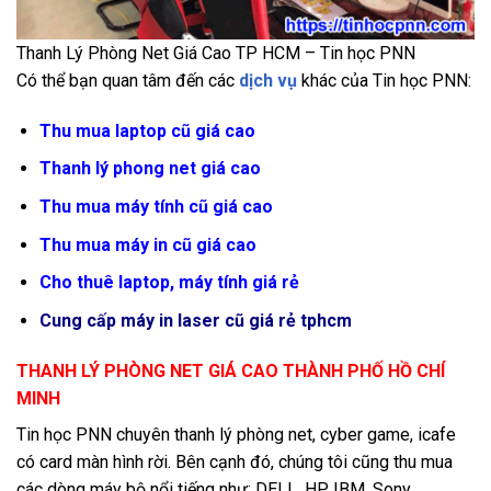
Thanh Lý Phòng Net Giá Cao TP HCM – Tin học PNN
Có thể bạn quan tâm đến các
dịch vụ
khác của Tin học PNN:
Thu mua laptop cũ giá cao
Thanh lý phong net giá cao
Thu mua máy tính cũ giá cao
Thu mua máy in cũ giá cao
Cho thuê laptop, máy tính giá rẻ
Cung cấp máy in laser cũ giá rẻ tphcm
THANH LÝ PHÒNG NET GIÁ CAO THÀNH PHỐ HỒ CHÍ
MINH
Tin học PNN chuyên thanh lý phòng net, cyber game, icafe
có card màn hình rời. Bên cạnh đó, chúng tôi cũng thu mua
các dòng máy bộ nổi tiếng như: DELL, HP, IBM, Sony,