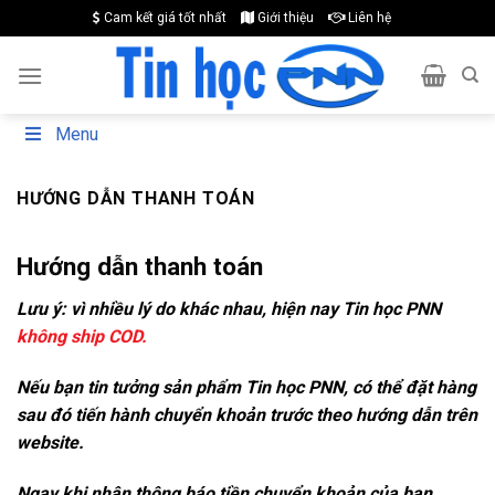
Skip
Cam kết giá tốt nhất
Giới thiệu
Liên hệ
to
content
Menu
HƯỚNG DẪN THANH TOÁN
Hướng dẫn thanh toán
Lưu ý: vì nhiều lý do khác nhau, hiện nay Tin học PNN
không ship COD.
Nếu bạn tin tưởng sản phẩm Tin học PNN, có thể đặt hàng
sau đó tiến hành chuyển khoản trước theo hướng dẫn trên
website.
Ngay khi nhận thông báo tiền chuyển khoản của bạn,