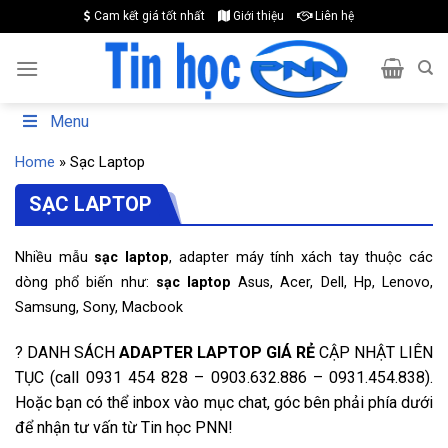
Skip
Cam kết giá tốt nhất
Giới thiệu
Liên hệ
to
content
Menu
Home
»
Sạc Laptop
SẠC LAPTOP
Nhiều mẫu
sạc laptop
, adapter máy tính xách tay thuộc các
dòng phổ biến như:
sạc laptop
Asus, Acer, Dell, Hp, Lenovo,
Samsung, Sony, Macbook
?
DANH SÁCH
ADAPTER LAPTOP GIÁ RẺ
CẬP NHẬT LIÊN
TỤC (call 0931 454 828 – 0903.632.886 – 0931.454.838).
Hoặc bạn có thể inbox vào mục chat, góc bên phải phía dưới
để nhận tư vấn từ Tin học PNN!