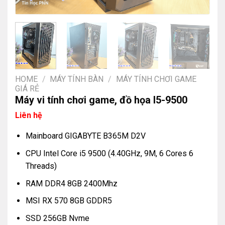
HOME
/
MÁY TÍNH BÀN
/
MÁY TÍNH CHƠI GAME
GIÁ RẺ
Máy vi tính chơi game, đồ họa I5-9500
Liên hệ
Mainboard GIGABYTE B365M D2V
CPU Intel Core i5 9500 (4.40GHz, 9M, 6 Cores 6
Threads)
RAM DDR4 8GB 2400Mhz
MSI RX 570 8GB GDDR5
SSD 256GB Nvme