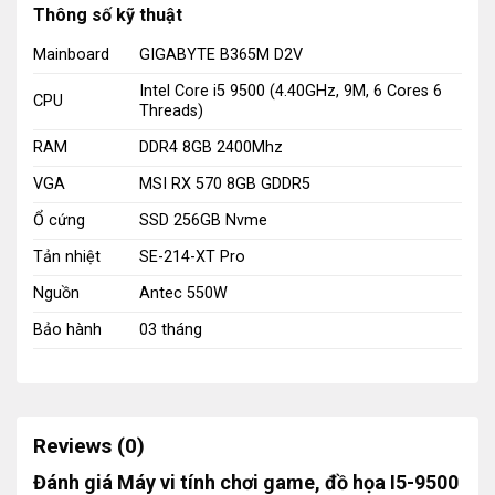
Thông số kỹ thuật
Mainboard
GIGABYTE B365M D2V
Máy vi tính chơi game, đồ họa I5-9500 giá rẻ tphcm
Intel Core i5 9500 (4.40GHz, 9M, 6 Cores 6
CPU
Threads)
Cấu hình máy tính này khá tốt để đáp ứng nhu cầu sử
RAM
DDR4 8GB 2400Mhz
dụng hàng ngày, làm việc thiết kế đồ họa đơn giản, chơi
VGA
MSI RX 570 8GB GDDR5
game với hiệu suất khá ổn.
Ổ cứng
SSD 256GB Nvme
Mainboard GIGABYTE B365M D2V là một lựa chọn tốt,
Tản nhiệt
SE-214-XT Pro
cung cấp đủ các cổng kết nối và hỗ trợ đa nhiệm tốt.
Nguồn
Antec 550W
CPU Intel Core i5 9500 với tốc độ 4.40GHz, 9M, 6
Bảo hành
03 tháng
Cores 6 Threads, là một vi xử lý mạnh mẽ, đủ để xử lý
các tác vụ thông thường và chơi game.
RAM DDR4 8GB 2400Mhz cung cấp đủ bộ nhớ để chạy
Reviews (0)
các ứng dụng và game.
Đánh giá Máy vi tính chơi game, đồ họa I5-9500