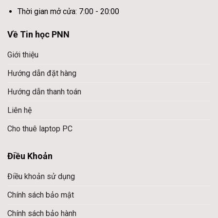
Giờ làm việc: 8h00 – 17h00
Thời gian mở cửa: 7:00 - 20:00
Website:
https://tinhocpnn.com/may-tinh-ban
Về Tin học PNN
Giới thiệu
Hướng dẫn đặt hàng
Hướng dẫn thanh toán
Liên hệ
Cho thuê laptop PC
Điều Khoản
Điều khoản sử dụng
Chính sách bảo mật
Chính sách bảo hành