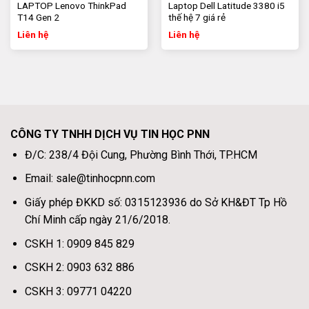
LAPTOP Lenovo ThinkPad
Laptop Dell Latitude 3380 i5
Hotline:
0931 454 838 – 0903 632 886 – 0931 454 828
T14 Gen 2
thế hệ 7 giá rẻ
Liên hệ
Liên hệ
Giờ làm việc:
Thứ 2 – Thứ 6:
8h00 – 17h00
Thứ 7:
8h00 – 13h00
CÔNG TY TNHH DỊCH VỤ TIN HỌC PNN
Website:
https://tinhocpnn.com/
Đ/C: 238/4 Đội Cung, Phường Bình Thới, TP.HCM
Fanpage:
https://fb.com/tinhocpnn
Email: sale@tinhocpnn.com
Giấy phép ĐKKD số: 0315123936 do Sở KH&ĐT Tp Hồ
Chí Minh cấp ngày 21/6/2018.
CSKH 1: 0909 845 829
CSKH 2: 0903 632 886
CSKH 3: 09771 04220