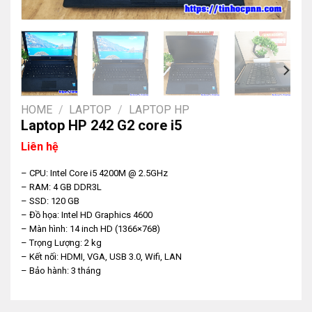
HOME
/
LAPTOP
/
LAPTOP HP
Laptop HP 242 G2 core i5
Liên hệ
– CPU: Intel Core i5 4200M @ 2.5GHz
– RAM: 4 GB DDR3L
– SSD: 120 GB
– Đồ họa: Intel HD Graphics 4600
– Màn hình: 14 inch HD (1366×768)
– Trọng Lượng: 2 kg
– Kết nối: HDMI, VGA, USB 3.0, Wifi, LAN
– Bảo hành: 3 tháng