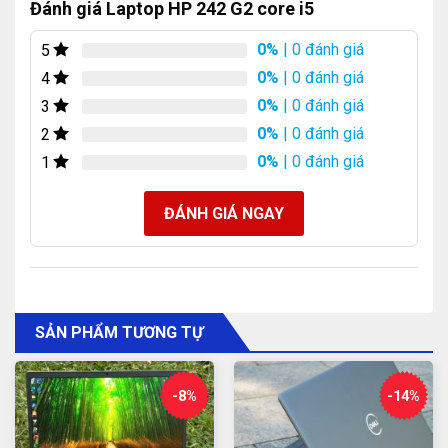
Đánh giá Laptop HP 242 G2 core i5
Máy khởi động nhanh chóng, đóng mở các tác vụ tức thì.
0%
| 0 đánh giá
5
0%
| 0 đánh giá
4
Hỗ trợ tốt các công việc liên quan đến làm việc văn
0%
| 0 đánh giá
3
phòng: soạn thảo văn bản, lướt web, chỉnh sửa hình ảnh
nhẹ, giải trí,…
0%
| 0 đánh giá
2
0%
| 0 đánh giá
1
Máy có đủ các cổng kết nối cần thiết đáp ứng nhu cầu
của người dùng như USB 3.0, HDMI, VGA, LAN,…
ĐÁNH GIÁ NGAY
SẢN PHẨM TƯƠNG TỰ
-8%
-14%