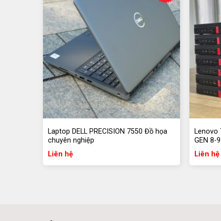
Máy tính AMD Ryzen 7 2700x GTX 1070 Ti được
3000 Mhz, cho phép các ứng dụng được khởi đ
không gặp trở ngại.
Ổ đĩa SSD 256GB NVME WD cũng được tích hợp
đọc/ghi dữ liệu cực kỳ nhanh chóng, giúp người dù
hơn bao giờ hết.
Laptop DELL PRECISION 7550 Đồ họa
Lenovo 
chuyên nghiệp
GEN 8-9
Liên hệ
Liên hệ