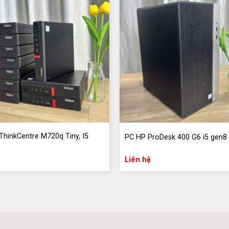
 trang bị RAM DDRR4 16GB Trident Z RGB
ộng nhanh chóng và sử dụng mượt mà mà
 trong máy tính này, mang lại tốc độ
ng lưu trữ và truy cập dữ liệu nhanh chóng
ThinkCentre M720q Tiny, I5
PC HP ProDesk 400 G6 i5 gen8
Liên hệ