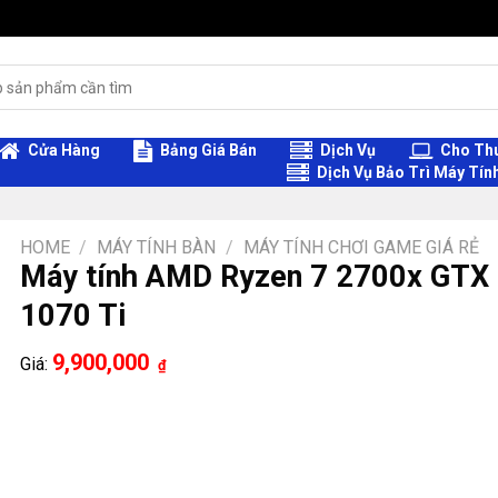
Cửa Hàng
Bảng Giá Bán
Dịch Vụ
Cho Thu
Dịch Vụ Bảo Trì Máy Tín
HOME
/
MÁY TÍNH BÀN
/
MÁY TÍNH CHƠI GAME GIÁ RẺ
Máy tính AMD Ryzen 7 2700x GTX
1070 Ti
9,900,000
Giá:
₫