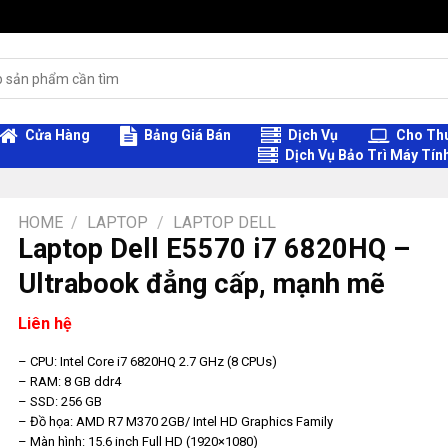
Cửa Hàng
Bảng Giá Bán
Dịch Vụ
Cho Thu
Dịch Vụ Bảo Trì Máy Tín
HOME
/
LAPTOP
/
LAPTOP DELL
Laptop Dell E5570 i7 6820HQ –
Ultrabook đẳng cấp, mạnh mẽ
Liên hệ
– CPU: Intel Core i7 6820HQ 2.7 GHz (8 CPUs)
– RAM: 8 GB ddr4
– SSD: 256 GB
– Đồ họa: AMD R7 M370 2GB/ Intel HD Graphics Family
– Màn hình: 15.6 inch Full HD (1920×1080)