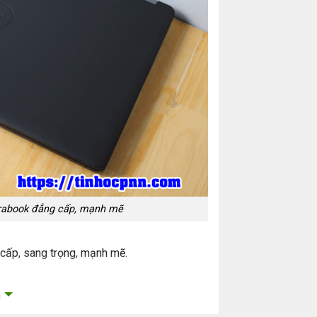
trabook đẳng cấp, mạnh mẽ
cấp, sang trọng, mạnh mẽ.
top doanh nhân Dell Latitude, vỏ máy màu
m