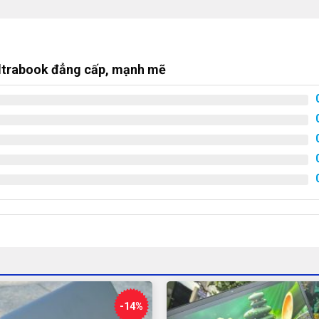
 8GB, SSD 256, card đồ họa AMD R7 M370
p ultrabook mỏng nhẹ, nhưng đầy sức mạnh,
Ultrabook đẳng cấp, mạnh mẽ
.
oCad, Adobe premiere,… Mở cùng lúc nhiều
ung thực, thoải mái xem phim, làm việc văn
au giờ làm việc căng thẳng: Fifa online 4,
phân giải full HD.
-14%