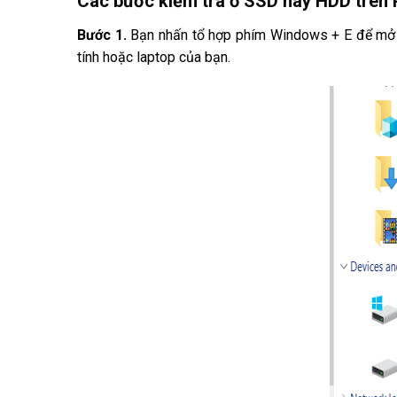
Các bước kiểm tra ổ SSD hay HDD trên 
Bước 1.
Bạn nhấn tổ hợp phím Windows + E để mở Fi
tính hoặc laptop của bạn.