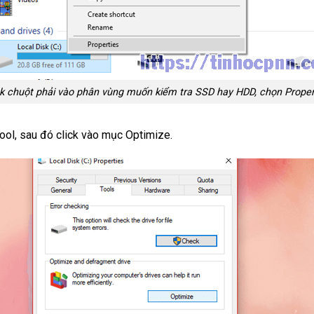
ck chuột phải vào phân vùng muốn kiểm tra SSD hay HDD, chọn Proper
ool, sau đó click vào mục Optimize.