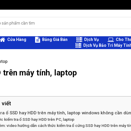
Cửa Hàng
Bảng Giá Bán
Dịch Vụ
Cho Thu
Dịch Vụ Bảo Trì Máy Tín
ptop
trên máy tính, laptop
 viết
tra ổ SSD hay HDD trên máy tính, laptop windows không cần d
c kiểm tra ổ SSD hay HDD trên PC, laptop
m: video hướng dẫn cách thức kiểm tra ổ cứng SSD hay HDD trên máy t