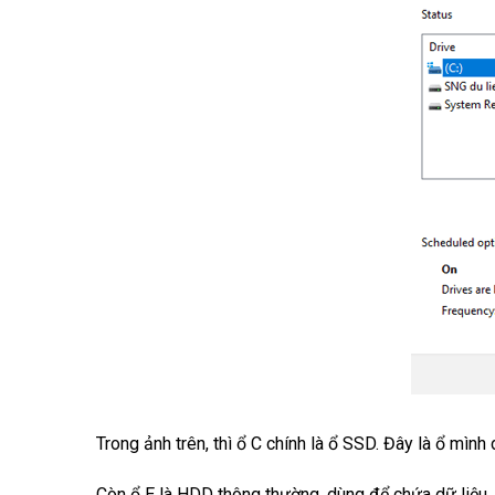
Trong ảnh trên, thì ổ C chính là ổ SSD. Đây là ổ mì
Còn ổ E là HDD thông thường, dùng để chứa dữ liệu.