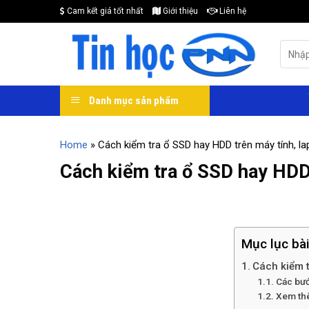
Skip
Cam kết giá tốt nhất
Giới thiệu
Liên hệ
to
content
Search
for:
Danh mục sản phẩm
Home
»
Cách kiểm tra ổ SSD hay HDD trên máy tính, la
Cách kiểm tra ổ SSD hay HDD 
Mục lục bài
Cách kiểm 
Các bướ
Xem thê