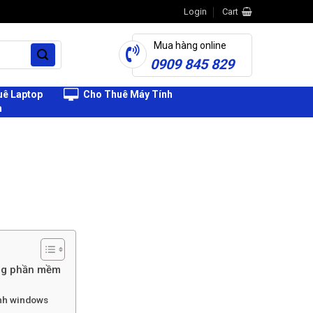
Login
Cart
Mua hàng online
0909 845 829
ê Laptop
Cho Thuê Máy Tính
h
ùng phần mềm
ính windows