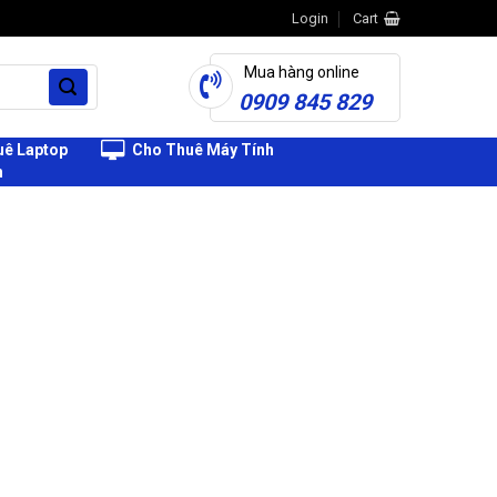
Login
Cart
Mua hàng online
0909 845 829
ê Laptop
Cho Thuê Máy Tính
h