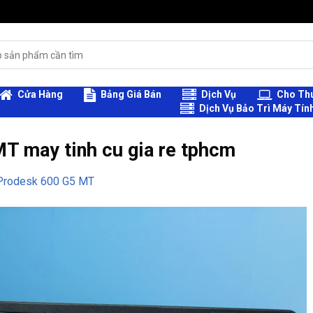
Cửa Hàng
Bảng Giá Bán
Dịch Vụ
Cho Thu
Dịch Vụ Bảo Trì Máy Tín
T may tinh cu gia re tphcm
Prodesk 600 G5 MT