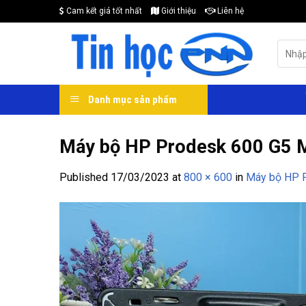
Skip
Cam kết giá tốt nhất
Giới thiệu
Liên hệ
to
content
Search
for:
Danh mục sản phẩm
Máy bộ HP Prodesk 600 G5 M
Published
17/03/2023
at
800 × 600
in
Máy bộ HP 