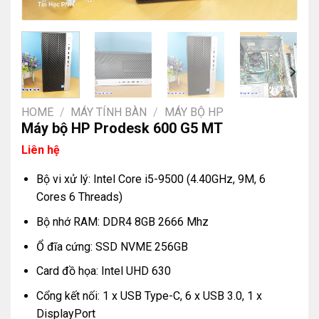
HOME
/
MÁY TÍNH BÀN
/
MÁY BỘ HP
Máy bộ HP Prodesk 600 G5 MT
Liên hệ
Bộ vi xử lý: Intel Core i5-9500 (4.40GHz, 9M, 6
Cores 6 Threads)
Bộ nhớ RAM: DDR4 8GB 2666 Mhz
Ổ đĩa cứng: SSD NVME 256GB
Card đồ họa: Intel UHD 630
Cổng kết nối: 1 x USB Type-C, 6 x USB 3.0, 1 x
DisplayPort