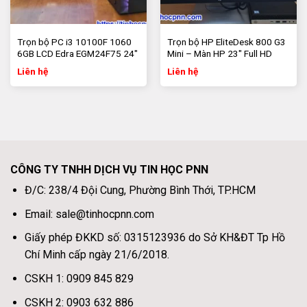
giá rẻ các loại: CPU, RAM, ổ cứng SSD và HDD,
mainboard, card đồ họa (VGA), nguồn (PSU), case (vỏ
thùng máy tính), chuột (mouse), bàn phím (keyboard)…
Trọn bộ PC i3 10100F 1060
Trọn bộ HP EliteDesk 800 G3
6GB LCD Edra EGM24F75 24″
Mini – Màn HP 23″ Full HD
Hãy liên hệ ngay với chúng tôi để nhận tư vấn miễn phí.
FHD 75Hz
Liên hệ
Liên hệ
Tin học PNN
Địa chỉ: 238/4 Đội Cung, P.9, Q.11, Tp HCM
Hotline/Zalo/Viber:
0931 454 838 – 0903 632 886 –
0931 454 828
CÔNG TY TNHH DỊCH VỤ TIN HỌC PNN
Giờ làm việc: 8h00 – 17h00
Website:
https://tinhocpnn.com/may-tinh-ban
Đ/C: 238/4 Đội Cung, Phường Bình Thới, TP.HCM
Email: sale@tinhocpnn.com
Giấy phép ĐKKD số: 0315123936 do Sở KH&ĐT Tp Hồ
Chí Minh cấp ngày 21/6/2018.
CSKH 1: 0909 845 829
CSKH 2: 0903 632 886