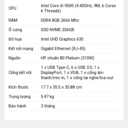
Máy bộ HP Prodesk 600 G5 MT
Intel Core i5-9500 (4.40GHz, 9M, 6 Cores
CPU
6 Threads)
HP 600 G5 MT là một trong những sản phẩm được thiết
RAM
DDR4 8GB 2666 Mhz
kế đặc biệt cho doanh nghiệp với cấu hình mạnh mẽ và
Ổ cứng
SSD NVME 256GB
khả năng nâng cấp cao.
Đồ họa
Intel UHD Graphics 630
Đáp ứng đa dạng nhu cầu sử dụng của người dùng cá
Kết nối mạng
Gigabit Ethernet (RJ-45)
nhân cũng như doanh nghiệp.
Nguồn
HP chuẩn 80 Platium (310W)
Với bộ vi xử lý Intel Core i5-9500 và RAM DDR4 8GB,
1 x USB Type-C, 6 x USB 3.0, 1 x
Cổng kết nối
DisplayPort, 1 x VGA, 1 x cổng âm
máy tính này có thể xử lý một cách nhanh chóng các tác
thanh/mic-in, 1 x cổng tai nghe/loa-out
vụ đa nhiệm và các ứng dụng nặng.
Kích thước
17.7 x 35.5 x 35.88 cm
Được trang bị ổ cứng SSD NVME 256GB, HP 600 G5
Trọng lượng
5.47 kg
MT cho phép bạn truy cập vào dữ liệu của mình một
Bảo hành
3 tháng
cách nhanh chóng và tiết kiệm thời gian hơn so với các ổ
cứng truyền thống.