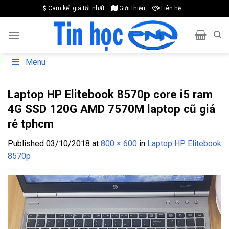
Skip
Cam kết giá tốt nhất
Giới thiệu
Liên hệ
to
content
Menu
Laptop HP Elitebook 8570p core i5 ram
4G SSD 120G AMD 7570M laptop cũ giá
rẻ tphcm
Published
03/10/2018
at
800 × 600
in
Laptop HP Elitebook
8570p