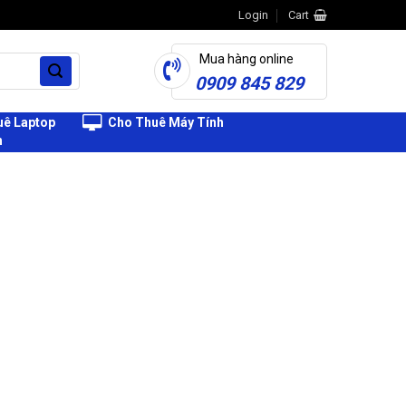
Login
Cart
Mua hàng online
0909 845 829
ê Laptop
Cho Thuê Máy Tính
h