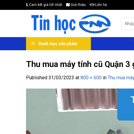
Skip
Cam kết giá tốt nhất
Giới thiệu
Liên hệ
to
content
Search
for:
Danh mục sản phẩm
Thu mua máy tính cũ Quận 3 
Published
31/03/2023
at
800 × 600
in
Thu mua máy 