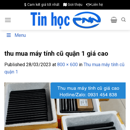
Skip
Cam kết giá tốt nhất
Giới thiệu
Liên hệ
to
content
Menu
thu mua máy tính cũ quận 1 giá cao
Published
28/03/2023
at
800 × 600
in
Thu mua máy tính cũ
quận 1