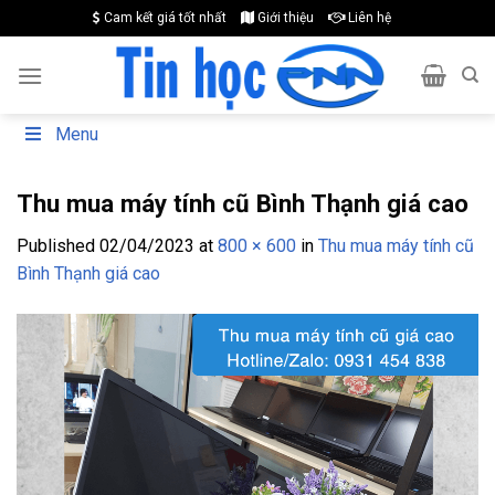
Skip
Cam kết giá tốt nhất
Giới thiệu
Liên hệ
to
content
Menu
Thu mua máy tính cũ Bình Thạnh giá cao
Published
02/04/2023
at
800 × 600
in
Thu mua máy tính cũ
Bình Thạnh giá cao