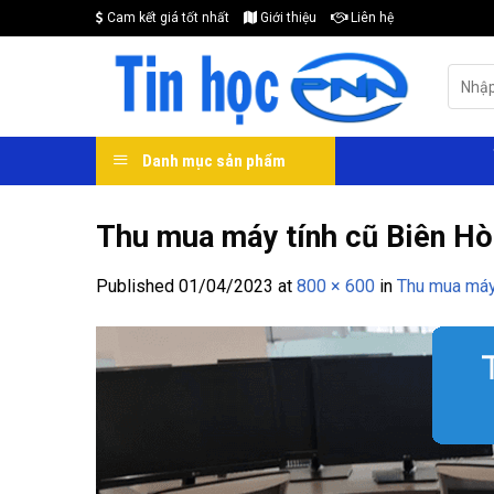
Skip
Cam kết giá tốt nhất
Giới thiệu
Liên hệ
to
content
Search
for:
Danh mục sản phẩm
Thu mua máy tính cũ Biên Hò
Published
01/04/2023
at
800 × 600
in
Thu mua máy 