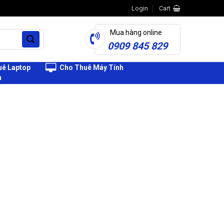
Login
Cart
Mua hàng online
0909 845 829
ê Laptop
Cho Thuê Máy Tính
h