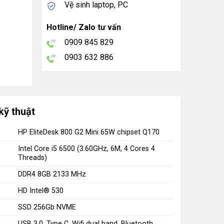
Vệ sinh laptop, PC
Hotline/ Zalo tư vấn
0909 845 829
0903 632 886
kỹ thuật
HP EliteDesk 800 G2 Mini 65W chipset Q170
Intel Core i5 6500 (3.60GHz, 6M, 4 Cores 4
Threads)
DDR4 8GB 2133 MHz
HD Intel® 530
SSD 256Gb NVME
USB 3.0, Type C, Wifi dual band, Bluetooth,…