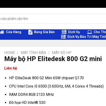
Cửa Hàng
Bảng Giá Bán
Dịch Vụ
Cho Thu
Dịch Vụ Bảo Trì Máy Tín
HOME
/
MÁY TÍNH BÀN
/
MÁY BỘ HP
Máy bộ HP Elitedesk 800 G2 mini
Liên hệ
HP EliteDesk 800 G2 Mini 65W chipset Q170
CPU Intel Core i5 6500 (3.60GHz, 6M, 4 Cores 4 Threads)
RAM DDR4 8GB 2133 MHz
Đồ họa HD Intel® 530