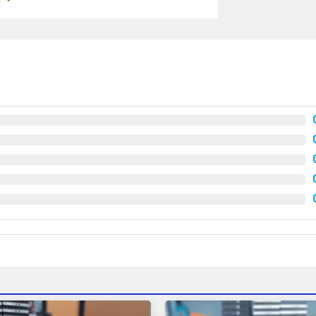
 mini cũ giá rẻ tphcm
ộng ở tốc độ 3.60GHz, HP EliteDesk 800 G2
ác tác vụ văn phòng hàng ngày của bạn.
lý nhanh chóng và mượt mà. Bộ nhớ RAM