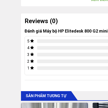
Reviews (0)
Đánh giá Máy bộ HP Elitedesk 800 G2 mini
5
4
Máy tính HP Elitedesk 800 G2
3
2
Hiệu suất và xử lý:
1
Với CPU Intel Core i5 6500 4 lõi 4 luồng hoạt đ
Mini mang lại hiệu suất đáng tin cậy cho tất cả c
Bộ nhớ RAM DDR4:
SẢN PHẨM TƯƠNG TỰ
8GB RAM DDR4 2133 MHz đảm bảo khả năng xử 