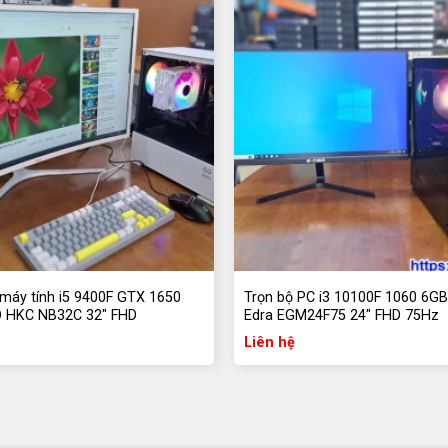
ông gây giật lag.
nh rõ ràng, đáp ứng nhu cầu về đồ họa cơ
h chóng và đảm bảo thời gian khởi động
 máy tính i5 9400F GTX 1650
Trọn bộ PC i3 10100F 1060 6G
 HKC NB32C 32″ FHD
Edra EGM24F75 24″ FHD 75Hz
ổng kết nối như USB 3.0, Type C, Wifi dual
Liên hệ
t và kết nối mượt mà với các thiết bị ngoại