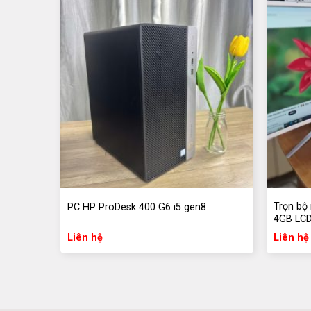
rộng rãi giúp hỗ trợ nhiều ứng dụng cùng lúc mà kh
Đồ họa chất lượng:
Đồ họa HD Intel 530 cung cấp chất lượng hình ả
bản và xem video.
Tốc Độ SSD NVME:
SSD 256GB NVME giúp máy tính hoạt động nhan
ngắn ngay từ lần đầu.
Kết nối tiên tiến:
Trọn bộ
PC HP ProDesk 400 G6 i5 gen8
4GB LCD
HP EliteDesk 800 G2 Mini được trang bị một loạt c
Liên hệ
Liên hệ
band, và Bluetooth. Điều này đảm bảo tính linh hoạ
vi.
Thiết kế Nhỏ Gọn: