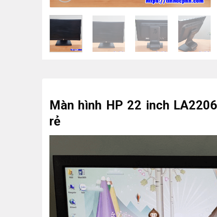
Màn hình HP 22 inch LA2206
rẻ