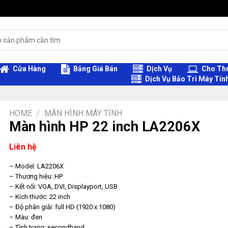
Cửa Hàng
Bảng Giá Bán
Dịch Vụ
Cho Thu
Dịch Vụ Bảo Trì Máy Tín
HOME
/
MÀN HÌNH MÁY TÍNH
Màn hình HP 22 inch LA2206X
Liên hệ
– Model: LA2206X
– Thương hiệu: HP
– Kết nối: VGA, DVI, Displayport, USB
– Kích thước: 22 inch
– Độ phân giải: full HD (1920 x 1080)
– Màu: đen
– Tình trạng: secondhand