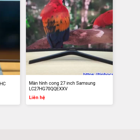
Màn hình cong 27 inch Samsung
5HC
LC27HG70QQEXXV
Liên hệ