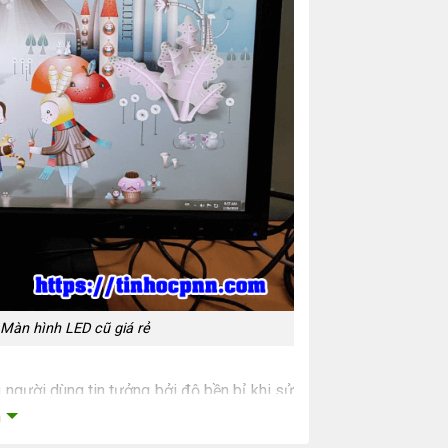
Màn hình LED cũ giá rẻ
người dùng tin tưởng bởi độ bền bỉ khi sử
số đó.
m