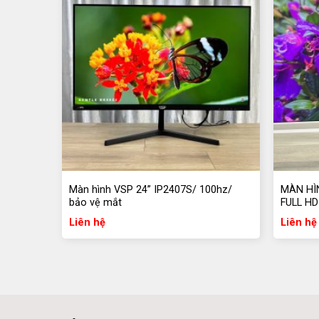
Màn hình VSP 24” IP2407S/ 100hz/
MÀN HÌ
bảo vệ mắt
FULL HD
Liên hệ
Liên hệ