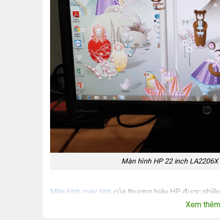
Màn hình HP 22 inch LA2206X 
Màn hình máy tính
của thương hiệu HP được nhiều 
dụng. Màn hình HP 22 inch LA2206X là một trong 
Xem thê