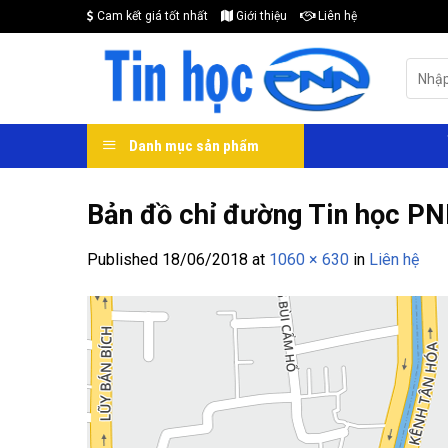
Skip
Cam kết giá tốt nhất
Giới thiệu
Liên hệ
to
content
Search
for:
Danh mục sản phẩm
Bản đồ chỉ đường Tin học P
Published
18/06/2018
at
1060 × 630
in
Liên hệ