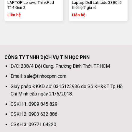
LAPTOP Lenovo ThinkPad
Laptop Dell Latitude 3380 i5
T14 Gen 2
thế hệ 7 giá rẻ
Liên hệ
Liên hệ
CÔNG TY TNHH DỊCH VỤ TIN HỌC PNN
Đ/C: 238/4 Đội Cung, Phường Bình Thới, TP.HCM
Email: sale@tinhocpnn.com
Giấy phép ĐKKD số: 0315123936 do Sở KH&ĐT Tp Hồ
Chí Minh cấp ngày 21/6/2018.
Bàn phím full size, có bàn phím số, hỗ trợ đắc lực công
CSKH 1: 0909 845 829
việc soạn thảo văn bản.
CSKH 2: 0903 632 886
Touchpad nhanh nhạy, thao tác thuận tiện, dễ dàng.
CSKH 3: 09771 04220