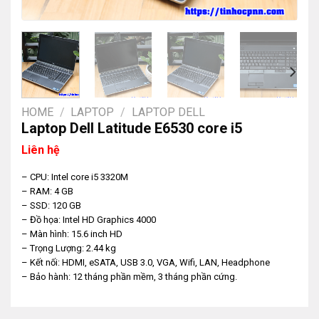
HOME
/
LAPTOP
/
LAPTOP DELL
Laptop Dell Latitude E6530 core i5
Liên hệ
– CPU: Intel core i5 3320M
– RAM: 4 GB
– SSD: 120 GB
– Đồ họa: Intel HD Graphics 4000
– Màn hình: 15.6 inch HD
– Trọng Lượng: 2.44 kg
– Kết nối: HDMI, eSATA, USB 3.0, VGA, Wifi, LAN, Headphone
– Bảo hành: 12 tháng phần mềm, 3 tháng phần cứng.