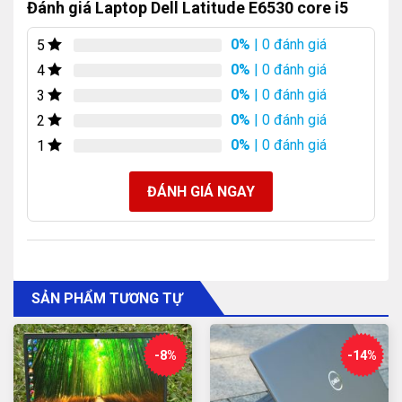
Đánh giá Laptop Dell Latitude E6530 core i5
0%
| 0 đánh giá
5
0%
| 0 đánh giá
4
0%
| 0 đánh giá
3
Laptop Dell Latitude E6530, mẫu laptop doanh nhân bền
0%
| 0 đánh giá
2
bỉ, hiệu năng cao.
0%
| 0 đánh giá
1
Dell E6530 có ngoại hình thiết kế sang trọng, khung máy
ĐÁNH GIÁ NGAY
làm bằng kim loại cứng cáp. Đảm bảo sự chắc chắn ổn
định khi di chuyển.
Laptop Dell E6530 trang bị cấu hình cao với cpu core i5
thế hệ 3, ram 4GB, ổ cứng SSD 120GB.
SẢN PHẨM TƯƠNG TỰ
-8%
-14%