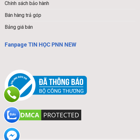
Chính sách bảo hành
Bán hàng trả góp
Bảng giá bán
Fanpage TIN HỌC PNN NEW
LIÊN HỆ ĐẶT HÀNG: Laptop Dell Latitude E6530.
Các bạn cần tư vấn thêm, vui lòng chat với chúng
tôi qua chat box góc dưới bên phải website
Xem thêm video clip review Dell Latitude