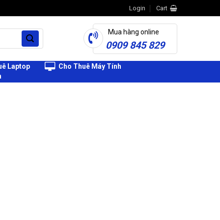
Login
Cart
Mua hàng online
0909 845 829
ê Laptop
Cho Thuê Máy Tính
h