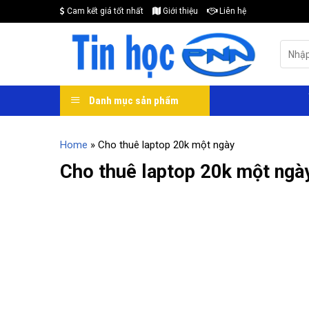
Skip
Cam kết giá tốt nhất
Giới thiệu
Liên hệ
to
content
Search
for:
Danh mục sản phẩm
Home
»
Cho thuê laptop 20k một ngày
Cho thuê laptop 20k một ngà