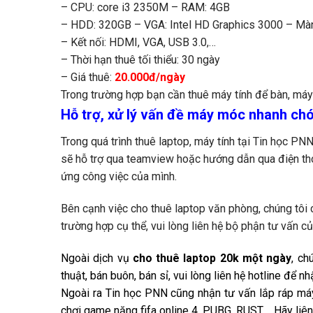
– CPU: core i3 2350M
– RAM: 4GB
– HDD: 320GB
– VGA: Intel HD Graphics 3000
– Màn
– Kết nối: HDMI, VGA, USB 3.0,…
– Thời hạn thuê tối thiểu: 30 ngày
– Giá thuê:
20.000đ/ngày
Trong trường hợp bạn cần thuê máy tính để bàn, máy 
Hỗ trợ, xử lý vấn đề máy móc nhanh ch
Trong quá trình thuê laptop, máy tính tại Tin học PNN
sẽ hỗ trợ qua teamview hoặc hướng dẫn qua điện tho
ứng công việc của mình.
Bên cạnh việc cho thuê laptop văn phòng, chúng tôi 
trường hợp cụ thể, vui lòng liên hệ bộ phận tư vấn 
Ngoài dịch vụ
cho thuê laptop 20k một ngày
, ch
thuật, bán buôn, bán sỉ, vui lòng liên hệ hotline để nh
Ngoài ra Tin học PNN cũng nhận tư vấn lắp ráp máy
chơi game nặng fifa online 4, PUBG, RUST,… Hãy liên