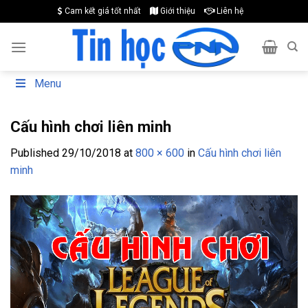
Skip
Cam kết giá tốt nhất
Giới thiệu
Liên hệ
to
content
Menu
Cấu hình chơi liên minh
Published
29/10/2018
at
800 × 600
in
Cấu hình chơi liên
minh