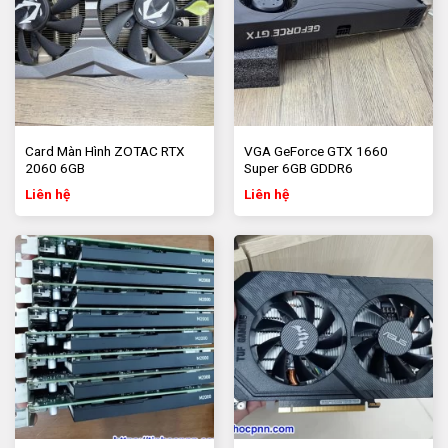
Card màn hình XFX RX 470 4GD5 chơi game, làm việc gia
re tphcm 1
Card Màn Hình ZOTAC RTX
VGA GeForce GTX 1660
2060 6GB
Super 6GB GDDR6
Liên hệ
Liên hệ
Đáp ứng nhu cầu chơi game online như FIFA 4, PUBG,
GTA, Liên minh,…
Chạy tốt các chương trình đồ họa, render hình ảnh,
video,…
LIÊN HỆ ĐẶT HÀNG: VGA XFX RX 470 4GD5 2 fan.
Các bạn cần tư vấn thêm, vui lòng chat với chúng
tôi qua chat box góc dưới bên phải website
Tin học PNN nhận tư vấn lắp ráp máy tính bàn, nâng cấp