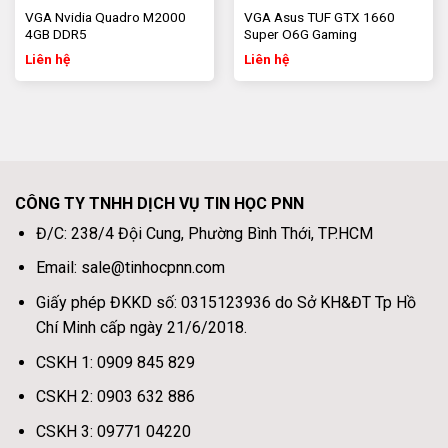
laptop theo nhu cầu sử dụng của khách hàng, đồ họa,
VGA Nvidia Quadro M2000
VGA Asus TUF GTX 1660
4GB DDR5
Super O6G Gaming
render hình ảnh video, chơi game nặng fifa online 4,
PUBG, GTA, giả lập NOX,…
Liên hệ
Liên hệ
Hãy liên hệ ngay với chúng tôi để nhận tư vấn miễn phí.
Tin học PNN
Hotline:
0931 454 838 – 0903 632 886 – 0931 454 828
Giờ làm việc:
CÔNG TY TNHH DỊCH VỤ TIN HỌC PNN
Đ/C: 238/4 Đội Cung, Phường Bình Thới, TP.HCM
Thứ 2 – Thứ 6:
8h00 – 18h00
Email: sale@tinhocpnn.com
Thứ 7:
8h00 – 13h00
Giấy phép ĐKKD số: 0315123936 do Sở KH&ĐT Tp Hồ
Chủ nhật:
11h00 – 15h30
Chí Minh cấp ngày 21/6/2018.
Website:
https://tinhocpnn.com/
CSKH 1: 0909 845 829
Fanpage:
https://fb.com/tinhocpnn
CSKH 2: 0903 632 886
CSKH 3: 09771 04220