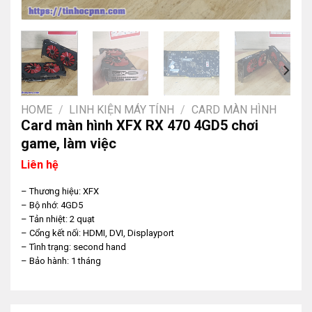
HOME
/
LINH KIỆN MÁY TÍNH
/
CARD MÀN HÌNH
Card màn hình XFX RX 470 4GD5 chơi
game, làm việc
Liên hệ
– Thương hiệu: XFX
– Bộ nhớ: 4GD5
– Tản nhiệt: 2 quạt
– Cổng kết nối: HDMI, DVI, Displayport
– Tình trạng: second hand
– Bảo hành: 1 tháng