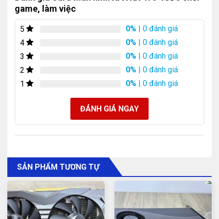
game, làm việc
0%
| 0 đánh giá
5
0%
| 0 đánh giá
4
Card đồ họa XFX RX 470 ngoại hình đẹp.
0%
| 0 đánh giá
3
Bộ nhớ cao 4GD5.
0%
| 0 đánh giá
2
0%
| 0 đánh giá
1
Có 3 cổng kết nối màn hình, bao gồm cổng HDMI, DVI
và Displayport, giúp người dùng dễ dàng kết nối với màn
ĐÁNH GIÁ NGAY
hình của mình.
SẢN PHẨM TƯƠNG TỰ