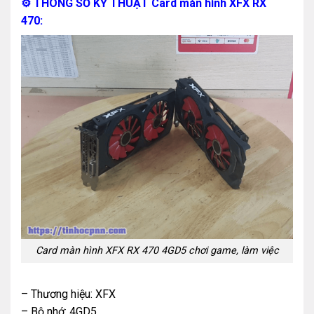
⚙
THÔNG SỐ KỸ THUẬT Card màn hình XFX RX
470:
Card màn hình XFX RX 470 4GD5 chơi game, làm việc
– Thương hiệu: XFX
– Bộ nhớ: 4GD5