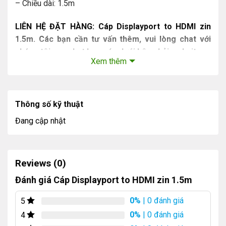
– Chiều dài: 1.5m
LIÊN HỆ ĐẶT HÀNG: Cáp Displayport to HDMI zin
1.5m. Các bạn cần tư vấn thêm, vui lòng chat với
chúng tôi qua chat box góc dưới bên phải website
Xem thêm
Xem thêm các sản phẩm laptop giá rẻ khác cùa Tin học
PNN tại đây:
https://tinhocpnn.com/linh-kien-may-
tinh/day-cap
Thông số kỹ thuật
Ngoài ra Tin học PNN cũng nhận tư vấn lắp ráp máy tính
Đang cập nhật
bàn, nâng cấp laptop theo nhu cầu sử dụng của khách
hàng, như dùng cho việc đồ họa, render hình ảnh video,
chơi game nặng fifa online 4, PUBG, RUST,… Hãy liên hệ
Reviews (0)
ngay với chúng tôi để nhận tư vấn miễn phí.
Tin học PNN
Đánh giá Cáp Displayport to HDMI zin 1.5m
Địa chỉ:
238/4 Đội Cung, P.9,
Q.11, Tp HCM
0%
| 0 đánh giá
5
0%
| 0 đánh giá
4
Hotline:
0931 454 838 – 0903 632 886 – 0931 454 828