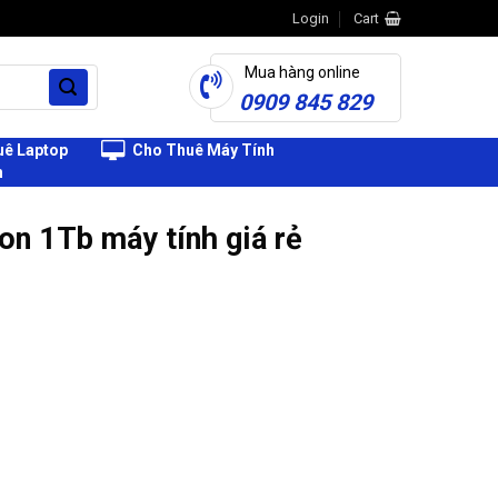
Login
Cart
Mua hàng online
0909 845 829
ê Laptop
Cho Thuê Máy Tính
h
n 1Tb máy tính giá rẻ