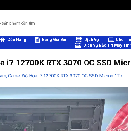
Cửa Hàng
Bảng Giá Bán
Dịch Vụ
Cho Thu
Dịch Vụ Bảo Trì Máy Tín
a i7 12700K RTX 3070 OC SSD Micro
eam, Game, Đồ Họa i7 12700K RTX 3070 OC SSD Micron 1Tb