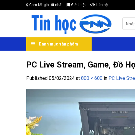
Skip
Cam kết giá tốt nhất
Giới thiệu
Liên hệ
to
content
Search
for:
Danh mục sản phẩm
PC Live Stream, Game, Đồ Họ
Published
05/02/2024
at
800 × 600
in
PC Live Str