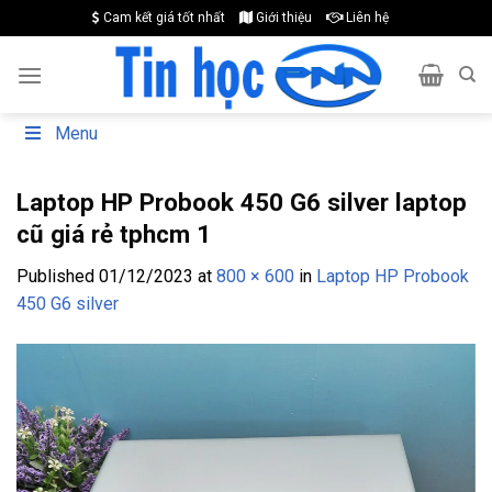
Skip
Cam kết giá tốt nhất
Giới thiệu
Liên hệ
to
content
Menu
Laptop HP Probook 450 G6 silver laptop
cũ giá rẻ tphcm 1
Published
01/12/2023
at
800 × 600
in
Laptop HP Probook
450 G6 silver