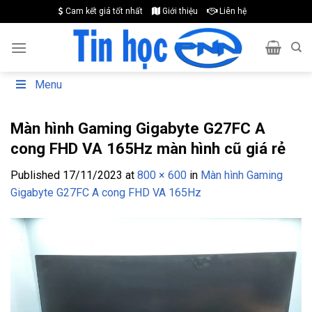
Skip
Cam kết giá tốt nhất
Giới thiệu
Liên hệ
to
content
Menu
Màn hình Gaming Gigabyte G27FC A
cong FHD VA 165Hz màn hình cũ giá rẻ
Published
17/11/2023
at
800 × 600
in
Màn hình Gaming
Gigabyte G27FC A cong FHD VA 165Hz