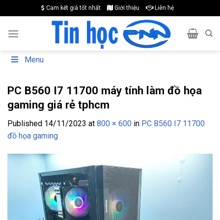
Skip
Cam kết giá tốt nhất
Giới thiệu
Liên hệ
to
content
Menu
PC B560 I7 11700 máy tính làm đồ họa
gaming giá rẻ tphcm
Published
14/11/2023
at
800 × 600
in
PC B560 I7 11700
đồ họa gaming