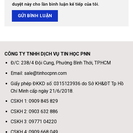
duyệt này cho lần bình luận kế tiếp của tôi.
CÔNG TY TNHH DỊCH VỤ TIN HỌC PNN
Đ/C: 238/4 Đội Cung, Phường Bình Thới, TP.HCM
Email: sale@tinhocpnn.com
Giấy phép ĐKKD số: 0315123936 do Sở KH&ĐT Tp Hồ
Chí Minh cấp ngày 21/6/2018.
CSKH 1: 0909 845 829
CSKH 2: 0903 632 886
CSKH 3: 09771 04220
CSKH 4: 0909 668 049