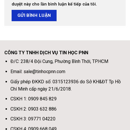
duyệt này cho lần bình luận kế tiếp của tôi.
CÔNG TY TNHH DỊCH VỤ TIN HỌC PNN
Đ/C: 238/4 Đội Cung, Phường Bình Thới, TP.HCM
Email: sale@tinhocpnn.com
Giấy phép ĐKKD số: 0315123936 do Sở KH&ĐT Tp Hồ
Chí Minh cấp ngày 21/6/2018.
CSKH 1: 0909 845 829
CSKH 2: 0903 632 886
CSKH 3: 09771 04220
CSKH 4: 0909 668 049