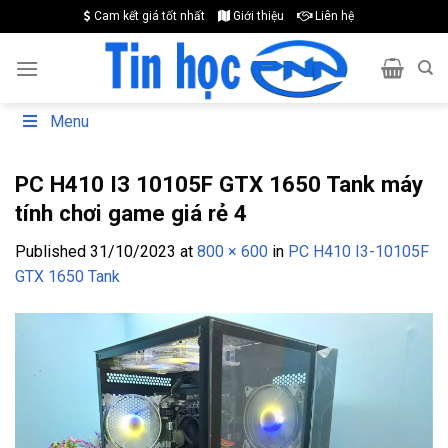
Skip
Cam kết giá tốt nhất
Giới thiệu
Liên hệ
to
content
Menu
PC H410 I3 10105F GTX 1650 Tank máy
tính chơi game giá rẻ 4
Published
31/10/2023
at
800 × 600
in
PC H410 I3-10105F
GTX 1650 Tank