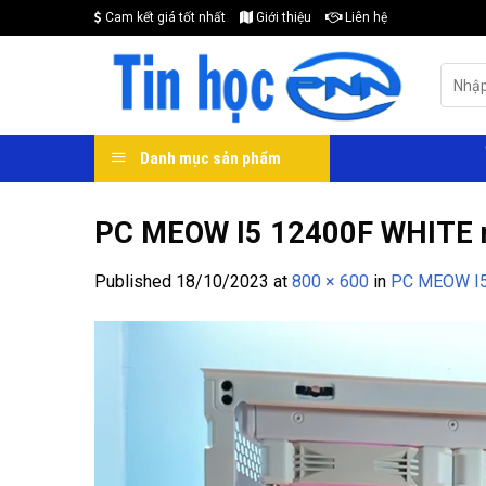
Skip
Cam kết giá tốt nhất
Giới thiệu
Liên hệ
to
content
Search
for:
Danh mục sản phẩm
PC MEOW I5 12400F WHITE má
Published
18/10/2023
at
800 × 600
in
PC MEOW I5