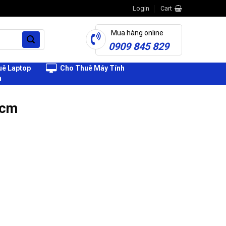
Login
Cart
Mua hàng online
0909 845 829
ê Laptop
Cho Thuê Máy Tính
h
hcm