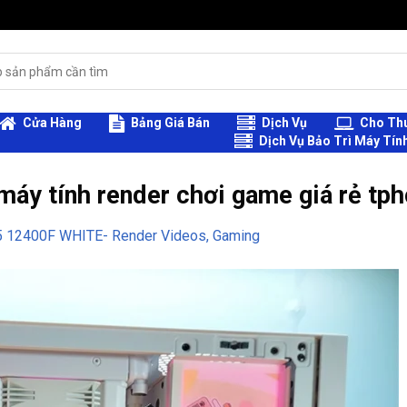
Cửa Hàng
Bảng Giá Bán
Dịch Vụ
Cho Thu
Dịch Vụ Bảo Trì Máy Tín
y tính render chơi game giá rẻ tp
 12400F WHITE- Render Videos, Gaming