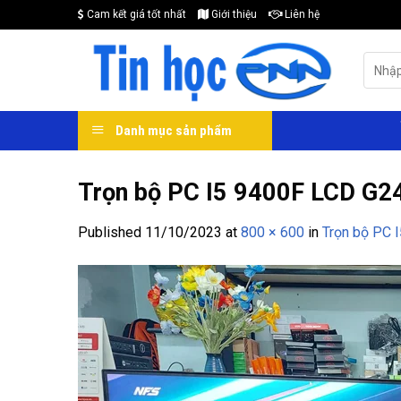
Skip
Cam kết giá tốt nhất
Giới thiệu
Liên hệ
to
content
Search
for:
Danh mục sản phẩm
Trọn bộ PC I5 9400F LCD G24
Published
11/10/2023
at
800 × 600
in
Trọn bộ PC 