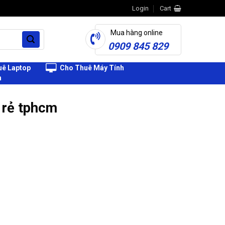
Login
Cart
Mua hàng online
0909 845 829
ê Laptop
Cho Thuê Máy Tính
h
 rẻ tphcm