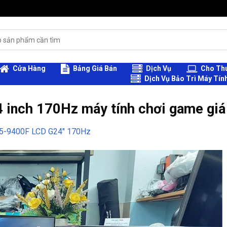
Cửa Hàng
Bảng Giá Bán
Dịch Vụ
Cho Thu
Dịch Vụ Bảo Trì Máy Tín
 inch 170Hz máy tính chơi game giá
I5-9400F LCD G24″ 170Hz