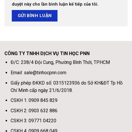
duyệt này cho lần bình luận kế tiếp của tôi.
CÔNG TY TNHH DỊCH VỤ TIN HỌC PNN
Đ/C: 238/4 Đội Cung, Phường Bình Thới, TP.HCM
Email: sale@tinhocpnn.com
Giấy phép ĐKKD số: 0315123936 do Sở KH&ĐT Tp Hồ
Chí Minh cấp ngày 21/6/2018.
CSKH 1: 0909 845 829
CSKH 2: 0903 632 886
CSKH 3: 09771 04220
CSKH 4: 0909 668 049