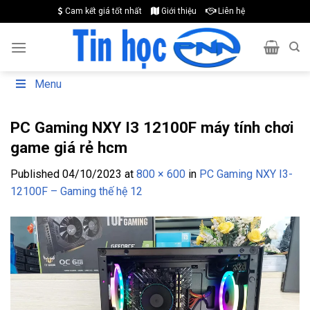
Skip
Cam kết giá tốt nhất
Giới thiệu
Liên hệ
to
content
Menu
PC Gaming NXY I3 12100F máy tính chơi
game giá rẻ hcm
Published
04/10/2023
at
800 × 600
in
PC Gaming NXY I3-
12100F – Gaming thế hệ 12