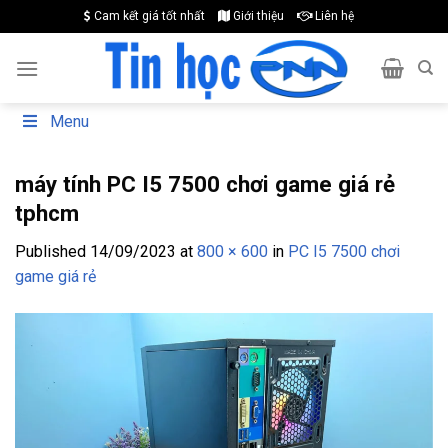
Skip
Cam kết giá tốt nhất
Giới thiệu
Liên hệ
to
content
Menu
máy tính PC I5 7500 chơi game giá rẻ
tphcm
Published
14/09/2023
at
800 × 600
in
PC I5 7500 chơi
game giá rẻ