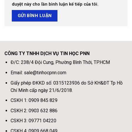
duyệt này cho lần bình luận kế tiếp của tôi.
CÔNG TY TNHH DỊCH VỤ TIN HỌC PNN
Đ/C: 238/4 Đội Cung, Phường Bình Thới, TP.HCM
Email: sale@tinhocpnn.com
Giấy phép ĐKKD số: 0315123936 do Sở KH&ĐT Tp Hồ
Chí Minh cấp ngày 21/6/2018.
CSKH 1: 0909 845 829
CSKH 2: 0903 632 886
CSKH 3: 09771 04220
CSKH 4: 0909 668 049