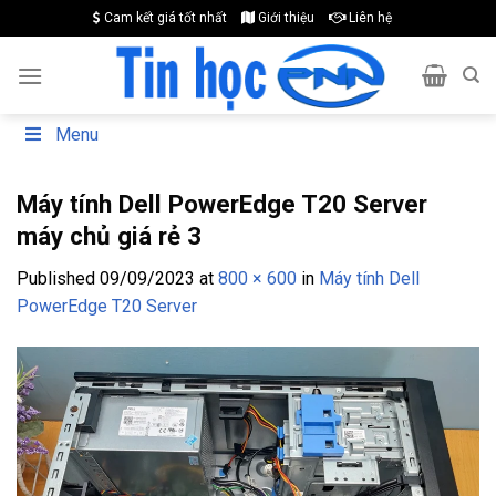
Skip
Cam kết giá tốt nhất
Giới thiệu
Liên hệ
to
content
Menu
Máy tính Dell PowerEdge T20 Server
máy chủ giá rẻ 3
Published
09/09/2023
at
800 × 600
in
Máy tính Dell
PowerEdge T20 Server