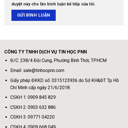
duyệt này cho lần bình luận kế tiếp của tôi.
CÔNG TY TNHH DỊCH VỤ TIN HỌC PNN
Đ/C: 238/4 Đội Cung, Phường Bình Thới, TP.HCM
Email: sale@tinhocpnn.com
Giấy phép ĐKKD số: 0315123936 do Sở KH&ĐT Tp Hồ
Chí Minh cấp ngày 21/6/2018.
CSKH 1: 0909 845 829
CSKH 2: 0903 632 886
CSKH 3: 09771 04220
CSKH 4: 0909 668 049