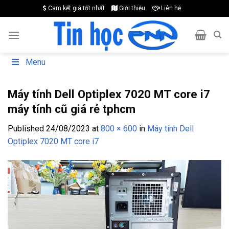
Skip
Cam kết giá tốt nhất
Giới thiệu
Liên hệ
to
content
Menu
Máy tính Dell Optiplex 7020 MT core i7
máy tính cũ giá rẻ tphcm
Published
24/08/2023
at
800 × 600
in
Máy tính Dell
Optiplex 7020 MT core i7