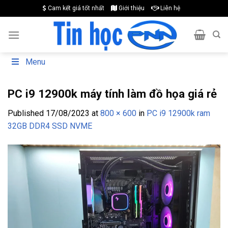
Skip
Cam kết giá tốt nhất
Giới thiệu
Liên hệ
to
content
Menu
PC i9 12900k máy tính làm đồ họa giá rẻ
Published
17/08/2023
at
800 × 600
in
PC i9 12900k ram
32GB DDR4 SSD NVME