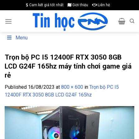
Skip
Cam kết giá tốt nhất
Giới thiệu
Liên hệ
to
content
Menu
Trọn bộ PC I5 12400F RTX 3050 8GB
LCD G24F 165hz máy tính chơi game giá
rẻ
Published
16/08/2023
at
800 × 600
in
Trọn bộ PC I5
12400F RTX 3050 8GB LCD G24F 165hz