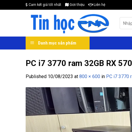
Skip
Cam kết giá tốt nhất
Giới thiệu
Liên hệ
to
content
Search
for:
Danh mục sản phẩm
PC i7 3770 ram 32GB RX 570 
Published
10/08/2023
at
800 × 600
in
PC i7 3770 