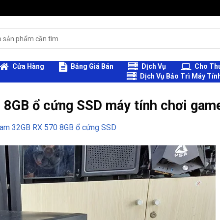
Cửa Hàng
Bảng Giá Bán
Dịch Vụ
Cho Thu
Dịch Vụ Bảo Trì Máy Tín
8GB ổ cứng SSD máy tính chơi game
ram 32GB RX 570 8GB ổ cứng SSD