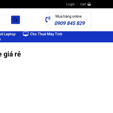
Login
Cart
Mua hàng online
0909 845 829
ê Laptop
Cho Thuê Máy Tính
h
 giá rẻ