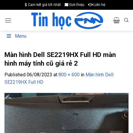
Skip
Cam kết giá tốt nhất
Giới thiệu
Liên hệ
to
content
Menu
Màn hình Dell SE2219HX Full HD màn
hình máy tính cũ giá rẻ 2
Published
06/08/2023
at
800 × 600
in
Màn hình Dell
SE2219HX Full HD