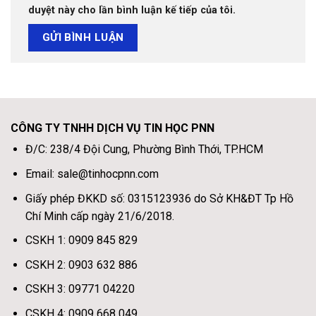
duyệt này cho lần bình luận kế tiếp của tôi.
CÔNG TY TNHH DỊCH VỤ TIN HỌC PNN
Đ/C: 238/4 Đội Cung, Phường Bình Thới, TP.HCM
Email: sale@tinhocpnn.com
Giấy phép ĐKKD số: 0315123936 do Sở KH&ĐT Tp Hồ
Chí Minh cấp ngày 21/6/2018.
CSKH 1: 0909 845 829
CSKH 2: 0903 632 886
CSKH 3: 09771 04220
CSKH 4: 0909 668 049