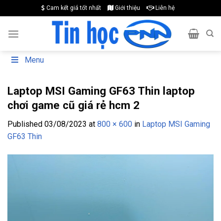
Skip
Cam kết giá tốt nhất
Giới thiệu
Liên hệ
to
content
Menu
Laptop MSI Gaming GF63 Thin laptop
chơi game cũ giá rẻ hcm 2
Published
03/08/2023
at
800 × 600
in
Laptop MSI Gaming
GF63 Thin