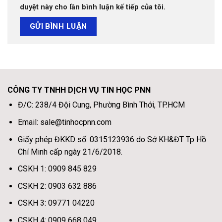
duyệt này cho lần bình luận kế tiếp của tôi.
CÔNG TY TNHH DỊCH VỤ TIN HỌC PNN
Đ/C: 238/4 Đội Cung, Phường Bình Thới, TP.HCM
Email: sale@tinhocpnn.com
Giấy phép ĐKKD số: 0315123936 do Sở KH&ĐT Tp Hồ
Chí Minh cấp ngày 21/6/2018.
CSKH 1: 0909 845 829
CSKH 2: 0903 632 886
CSKH 3: 09771 04220
CSKH 4: 0909 668 049