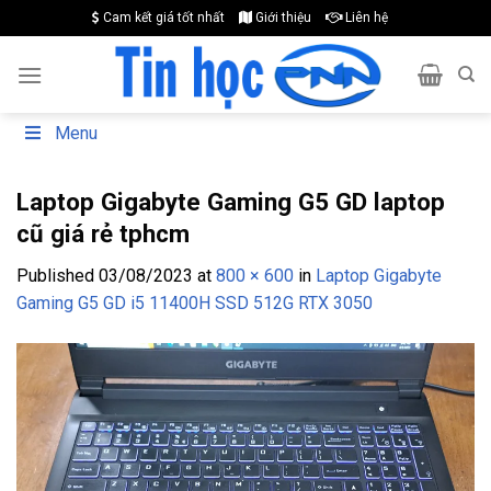
Skip
Cam kết giá tốt nhất
Giới thiệu
Liên hệ
to
content
Menu
Laptop Gigabyte Gaming G5 GD laptop
cũ giá rẻ tphcm
Published
03/08/2023
at
800 × 600
in
Laptop Gigabyte
Gaming G5 GD i5 11400H SSD 512G RTX 3050