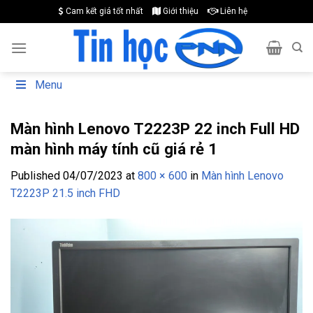
Skip
Cam kết giá tốt nhất
Giới thiệu
Liên hệ
to
content
Menu
Màn hình Lenovo T2223P 22 inch Full HD
màn hình máy tính cũ giá rẻ 1
Published
04/07/2023
at
800 × 600
in
Màn hình Lenovo
T2223P 21.5 inch FHD