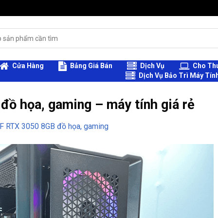
Cửa Hàng
Bảng Giá Bán
Dịch Vụ
Cho Thu
Dịch Vụ Bảo Trì Máy Tín
ồ họa, gaming – máy tính giá rẻ
F RTX 3050 8GB đồ họa, gaming