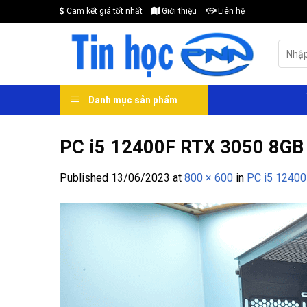
Skip
Cam kết giá tốt nhất
Giới thiệu
Liên hệ
to
content
Search
for:
Danh mục sản phẩm
PC i5 12400F RTX 3050 8GB đ
Published
13/06/2023
at
800 × 600
in
PC i5 12400