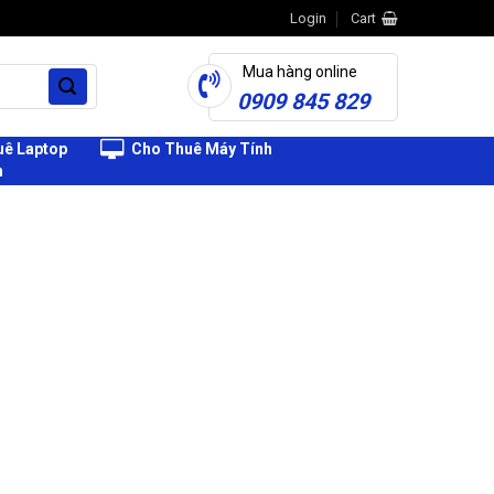
Login
Cart
Mua hàng online
0909 845 829
ê Laptop
Cho Thuê Máy Tính
h