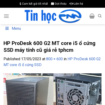
Skip
Cam kết giá tốt nhất
Giới thiệu
Liên hệ
to
content
Menu
HP ProDesk 600 G2 MT core i5 ổ cứng
SSD máy tính cũ giá rẻ tphcm
Published
17/05/2023
at
800 × 600
in
HP ProDesk 600 G2
MT core i5 ổ cứng SSD