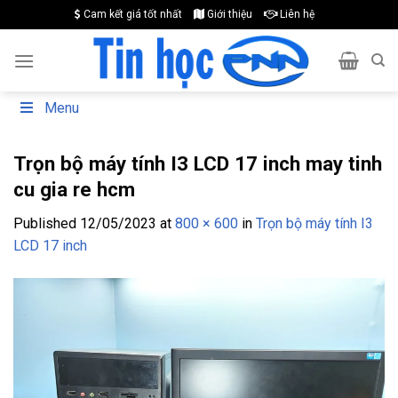
Skip
Cam kết giá tốt nhất
Giới thiệu
Liên hệ
to
content
Menu
Trọn bộ máy tính I3 LCD 17 inch may tinh
cu gia re hcm
Published
12/05/2023
at
800 × 600
in
Trọn bộ máy tính I3
LCD 17 inch