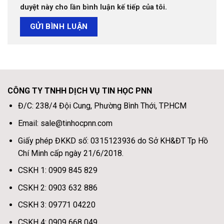
duyệt này cho lần bình luận kế tiếp của tôi.
CÔNG TY TNHH DỊCH VỤ TIN HỌC PNN
Đ/C: 238/4 Đội Cung, Phường Bình Thới, TP.HCM
Email: sale@tinhocpnn.com
Giấy phép ĐKKD số: 0315123936 do Sở KH&ĐT Tp Hồ
Chí Minh cấp ngày 21/6/2018.
CSKH 1: 0909 845 829
CSKH 2: 0903 632 886
CSKH 3: 09771 04220
CSKH 4: 0909 668 049