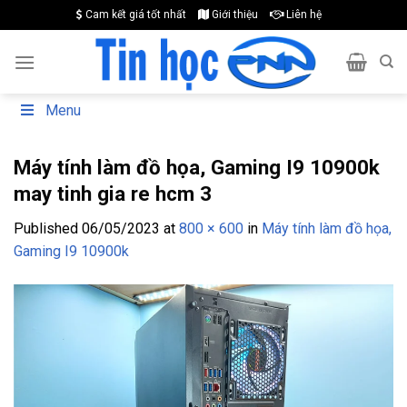
Skip
Cam kết giá tốt nhất
Giới thiệu
Liên hệ
to
content
Menu
Máy tính làm đồ họa, Gaming I9 10900k
may tinh gia re hcm 3
Published
06/05/2023
at
800 × 600
in
Máy tính làm đồ họa,
Gaming I9 10900k