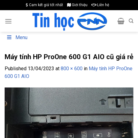
Skip
Cam kết giá tốt nhất
Giới thiệu
Liên hệ
to
content
Menu
Máy tính HP ProOne 600 G1 AIO cũ giá rẻ
Published
13/04/2023
at
800 × 600
in
Máy tính HP ProOne
600 G1 AIO