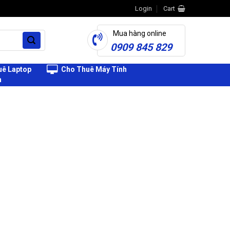
Login
Cart
Mua hàng online
0909 845 829
ê Laptop
Cho Thuê Máy Tính
h