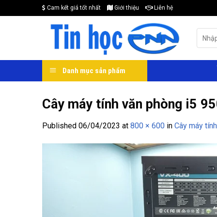
Skip
Cam kết giá tốt nhất
Giới thiệu
Liên hệ
to
content
Search
for:
Danh mục sản phẩm
Cây máy tính văn phòng i5 95
Published
06/04/2023
at
800 × 600
in
Cây máy tín