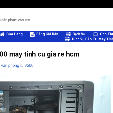
Cửa Hàng
Bảng Giá Bán
Dịch Vụ
Cho Thu
Dịch Vụ Bảo Trì Máy Tín
00 may tinh cu gia re hcm
h văn phòng i5 9500