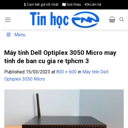
Skip
Cam kết giá tốt nhất
Giới thiệu
Liên hệ
to
content
Menu
Máy tính Dell Optiplex 3050 Micro may
tinh de ban cu gia re tphcm 3
Published
15/03/2023
at
800 × 600
in
Máy tính Dell
Optiplex 3050 Micro