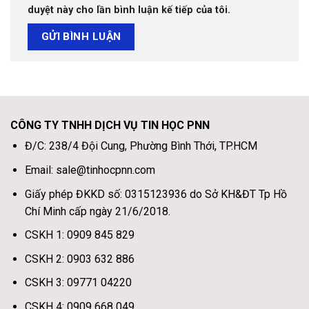
duyệt này cho lần bình luận kế tiếp của tôi.
CÔNG TY TNHH DỊCH VỤ TIN HỌC PNN
Đ/C: 238/4 Đội Cung, Phường Bình Thới, TP.HCM
Email: sale@tinhocpnn.com
Giấy phép ĐKKD số: 0315123936 do Sở KH&ĐT Tp Hồ
Chí Minh cấp ngày 21/6/2018.
CSKH 1: 0909 845 829
CSKH 2: 0903 632 886
CSKH 3: 09771 04220
CSKH 4: 0909 668 049